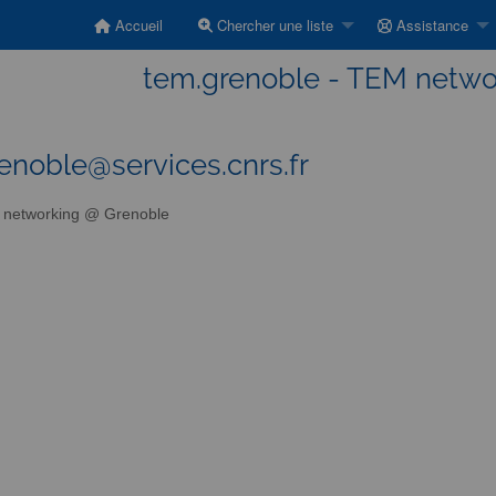
Accueil
Chercher une liste
Assistance
tem.grenoble - TEM netwo
enoble@services.cnrs.fr
networking @ Grenoble