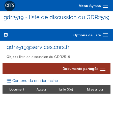
Menu Sympa
gdr2519 - liste de discussion du GDR2519
Options de liste
gdr2519@services.cnrs.fr
Objet :
liste de discussion du GDR2519
Documents partagés
Contenu du dossier racine
Document
Auteur
Taille (Ko)
Mise à jour