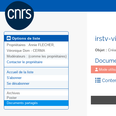
irstv-v
Options de liste
Propriétaires :
Annie FLECHER,
Objet :
Créat
Véronique Dom - CERMA
Modérateurs :
(comme les propriétaires)
Docume
Contacter le propriétaire
Mode utilis
Accueil de la liste
S'abonner
Conten
Se désabonner
Archives
Poster
Documents partagés