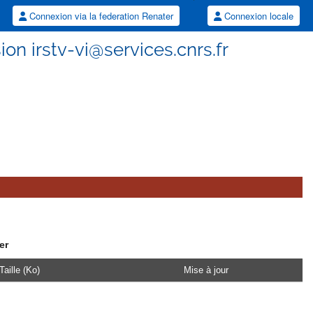
Connexion via la federation Renater
Connexion locale
sion irstv-vi@services.cnrs.fr
er
Taille (Ko)
Mise à jour