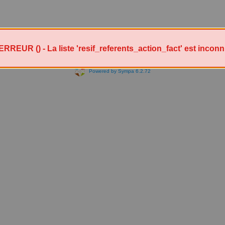
ERREUR () - La liste 'resif_referents_action_fact' est inconn
Powered by Sympa 6.2.72