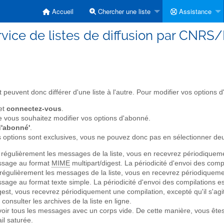
Accueil
Chercher une liste
Assistance
vice de listes de diffusion par CNRS
 peuvent donc différer d'une liste à l'autre. Pour modifier vos options
 et
connectez-vous
.
e vous souhaitez modifier vos options d'abonné.
 d'abonné'
.
 options sont exclusives, vous ne pouvez donc pas en sélectionner deux
r régulièrement les messages de la liste, vous en recevrez périodiquem
essage au format
MIME
multipart/digest. La périodicité d'envoi des compil
r régulièrement les messages de la liste, vous en recevrez périodiquem
ge au format texte simple. La périodicité d'envoi des compilations est d
st, vous recevrez périodiquement une compilation, excepté qu'il s'agi
 consulter les archives de la liste en ligne.
voir tous les messages avec un corps vide. De cette manière, vous ête
il saturée.