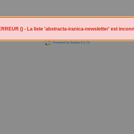
RREUR () - La liste 'abstracta-iranica-newsletter' est incon
Powered by Sympa 6.2.72