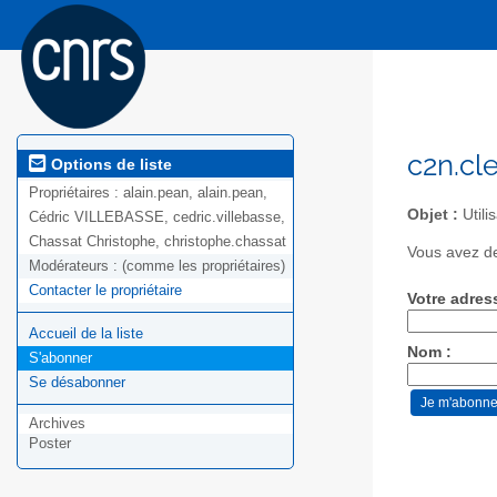
c2n.cl
Options de liste
Propriétaires :
alain.pean, alain.pean,
Objet :
Utili
Cédric VILLEBASSE, cedric.villebasse,
Chassat Christophe, christophe.chassat
Vous avez de
Modérateurs :
(comme les propriétaires)
Contacter le propriétaire
Votre adres
Accueil de la liste
Nom :
S'abonner
Se désabonner
Archives
Poster