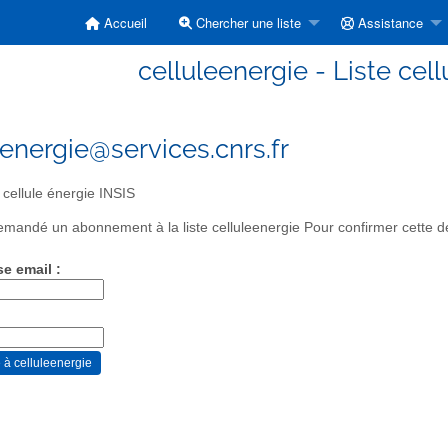
Accueil
Chercher une liste
Assistance
celluleenergie - Liste cel
eenergie@services.cnrs.fr
 cellule énergie INSIS
mandé un abonnement à la liste celluleenergie Pour confirmer cette de
se email :