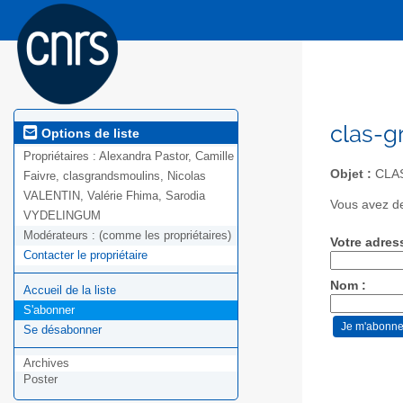
clas-g
Options de liste
Propriétaires :
Alexandra Pastor, Camille
Objet :
CLAS
Faivre, clasgrandsmoulins, Nicolas
VALENTIN, Valérie Fhima, Sarodia
Vous avez de
VYDELINGUM
Modérateurs :
(comme les propriétaires)
Votre adres
Contacter le propriétaire
Nom :
Accueil de la liste
S'abonner
Se désabonner
Archives
Poster