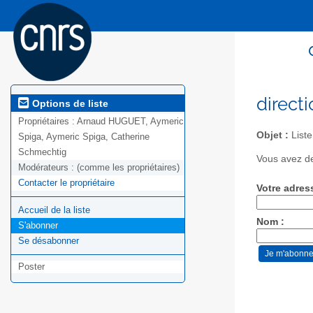
direct
Options de liste
Propriétaires :
Arnaud HUGUET, Aymeric
Objet :
Liste
Spiga, Aymeric Spiga, Catherine
Schmechtig
Vous avez de
Modérateurs :
(comme les propriétaires)
Contacter le propriétaire
Votre adres
Accueil de la liste
Nom :
S'abonner
Se désabonner
Poster