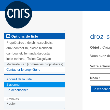
dr02_s
Options de liste
Propriétaires :
delphine.coulbois,
Objet :
Créat
dr02.contact-rh, elodie.blondeau-
cambounet, fernanda.da-costa,
Vous avez de
lucie.tacheau, Taline Gulgulyan
Modérateurs :
(comme les propriétaires)
Votre adres
Contacter le propriétaire
Nom :
Accueil de la liste
S'abonner
Se désabonner
Archives
Poster