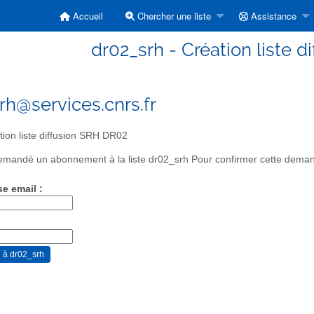
Accueil
Chercher une liste
Assistance
dr02_srh - Création liste 
rh@services.cnrs.fr
ion liste diffusion SRH DR02
mandé un abonnement à la liste dr02_srh Pour confirmer cette demande
se email :