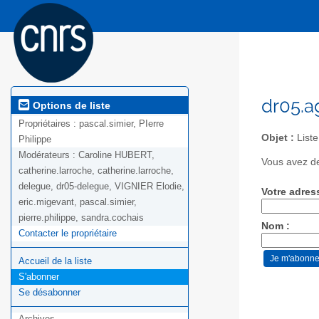
dr05.a
Options de liste
Propriétaires :
pascal.simier, PIerre
Objet :
Liste
Philippe
Modérateurs :
Caroline HUBERT,
Vous avez de
catherine.larroche, catherine.larroche,
delegue, dr05-delegue, VIGNIER Elodie,
Votre adres
eric.migevant, pascal.simier,
pierre.philippe, sandra.cochais
Nom :
Contacter le propriétaire
Accueil de la liste
S'abonner
Se désabonner
Archives