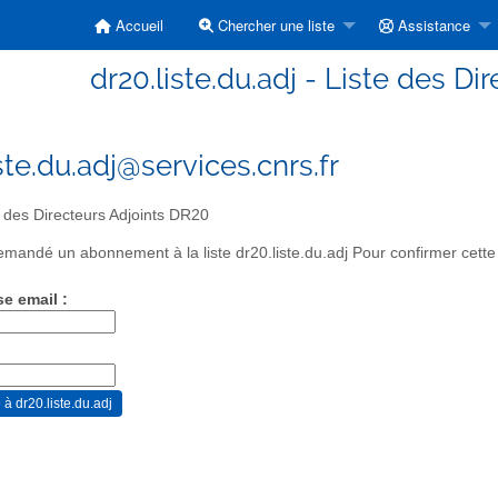
Accueil
Chercher une liste
Assistance
dr20.liste.du.adj - Liste des D
ste.du.adj@services.cnrs.fr
 des Directeurs Adjoints DR20
mandé un abonnement à la liste dr20.liste.du.adj Pour confirmer cette 
se email :