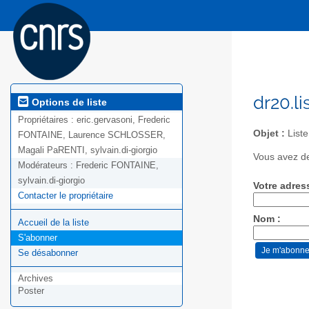
dr20.li
Options de liste
Propriétaires :
eric.gervasoni, Frederic
Objet :
Liste
FONTAINE, Laurence SCHLOSSER,
Magali PaRENTI, sylvain.di-giorgio
Vous avez de
Modérateurs :
Frederic FONTAINE,
sylvain.di-giorgio
Votre adres
Contacter le propriétaire
Nom :
Accueil de la liste
S'abonner
Se désabonner
Archives
Poster