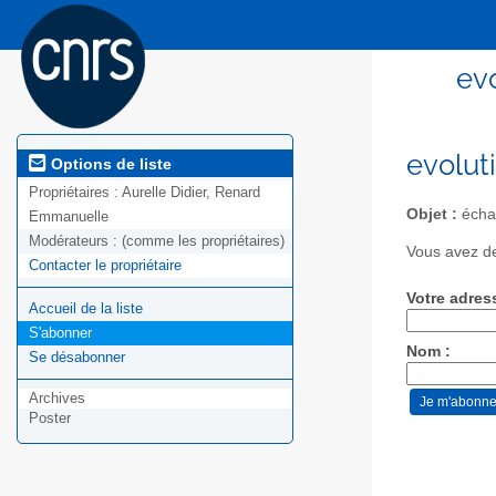
evo
evolut
Options de liste
Propriétaires :
Aurelle Didier, Renard
Objet :
échan
Emmanuelle
Modérateurs :
(comme les propriétaires)
Vous avez de
Contacter le propriétaire
Votre adres
Accueil de la liste
S'abonner
Nom :
Se désabonner
Archives
Poster