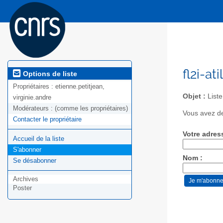
fl2i-at
Options de liste
Propriétaires :
etienne.petitjean,
Objet :
Liste
virginie.andre
Modérateurs :
(comme les propriétaires)
Vous avez de
Contacter le propriétaire
Votre adres
Accueil de la liste
S'abonner
Nom :
Se désabonner
Archives
Poster