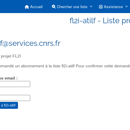
Accueil
Chercher une liste
Assistance
fl2i-atilf - Liste p
ilf@services.cnrs.fr
 projet FL2I
mandé un abonnement à la liste fl2i-atilf Pour confirmer cette demande,
se email :