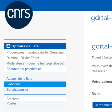
gdrtal
gdrtal
Options de liste
Propriétaires :
beatrice.daille, Géraldine
Objet :
Liste
Damnati, Olivier Ferret
Modérateurs :
(comme les propriétaires)
Vous avez de
Contacter le propriétaire
dessous :
Accueil de la liste
Votre adres
S'abonner
Se désabonner
Nom :
Archives
Poster