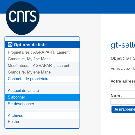
gt-sal
Options de liste
Propriétaires :
AGRAPART, Laurent
Objet :
GT S
Grandsire, Mylène Marie
Modérateurs :
AGRAPART, Laurent
Vous avez de
Grandsire, Mylene Marie
Contacter le propriétaire
Votre adres
Accueil de la liste
Nom :
S'abonner
Se désabonner
Archives
Poster