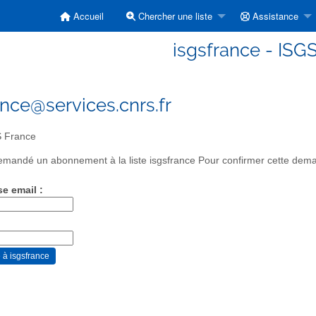
Accueil
Chercher une liste
Assistance
isgsfrance - ISG
ance@services.cnrs.fr
 France
mandé un abonnement à la liste isgsfrance Pour confirmer cette demand
se email :