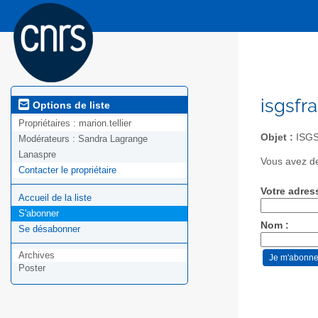
isgsfr
Options de liste
Propriétaires :
marion.tellier
Objet :
ISGS
Modérateurs :
Sandra Lagrange
Lanaspre
Vous avez de
Contacter le propriétaire
Votre adres
Accueil de la liste
S'abonner
Nom :
Se désabonner
Archives
Poster