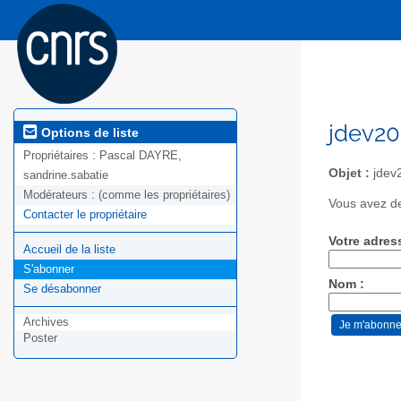
jdev20
Options de liste
Propriétaires :
Pascal DAYRE,
Objet :
jdev
sandrine.sabatie
Modérateurs :
(comme les propriétaires)
Vous avez de
Contacter le propriétaire
Votre adres
Accueil de la liste
S'abonner
Nom :
Se désabonner
Archives
Poster