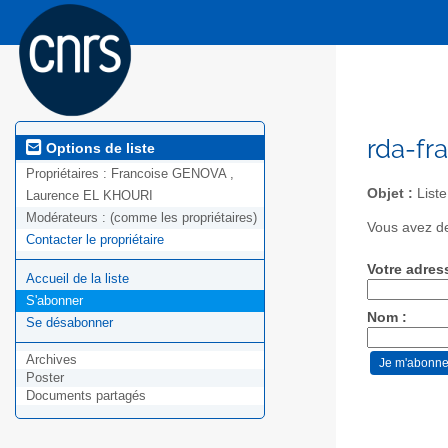
rda-fr
Options de liste
Propriétaires :
Francoise GENOVA ,
Objet :
Liste
Laurence EL KHOURI
Modérateurs :
(comme les propriétaires)
Vous avez de
Contacter le propriétaire
Votre adres
Accueil de la liste
S'abonner
Nom :
Se désabonner
Archives
Poster
Documents partagés