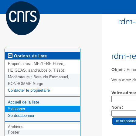
rdm-
rdm-re
Options de liste
Propriétaires :
MEZIERE Hervé,
Objet :
Echan
HEIGEAS, sandra.bosio, Tissot
Modérateurs :
Beraudo Emmanuel,
Vous avez de
BONHOMME Serge
Contacter le propriétaire
Votre adres
Accueil de la liste
Nom :
S'abonner
Se désabonner
Archives
Poster