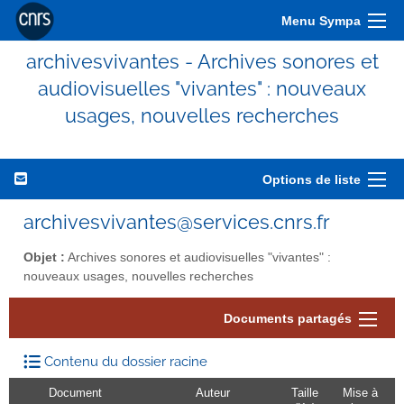
Menu Sympa
archivesvivantes - Archives sonores et
audiovisuelles "vivantes" : nouveaux
usages, nouvelles recherches
Options de liste
archivesvivantes@services.cnrs.fr
Objet :
Archives sonores et audiovisuelles "vivantes" :
nouveaux usages, nouvelles recherches
Documents partagés
Contenu du dossier racine
Document
Auteur
Taille
Mise à