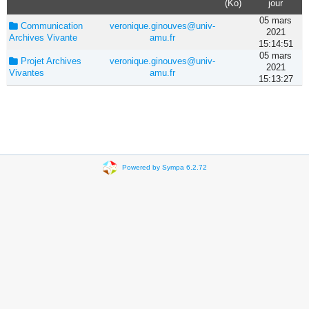
(Ko)
jour
05 mars
Communication
veronique.ginouves@univ-
2021
Archives Vivante
amu.fr
15:14:51
05 mars
Projet Archives
veronique.ginouves@univ-
2021
Vivantes
amu.fr
15:13:27
Powered by Sympa 6.2.72