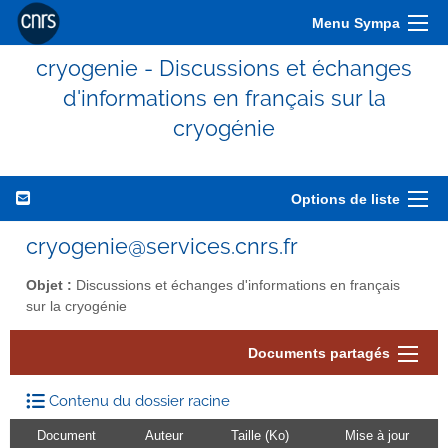
Menu Sympa
cryogenie - Discussions et échanges
d'informations en français sur la
cryogénie
Options de liste
cryogenie@services.cnrs.fr
Objet :
Discussions et échanges d'informations en français
sur la cryogénie
Documents partagés
Contenu du dossier racine
Document
Auteur
Taille (Ko)
Mise à jour