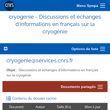
Menu Sympa
cryogenie - Discussions et échanges
d'informations en français sur la
cryogénie
Options de liste
cryogenie@services.cnrs.fr
Objet :
Discussions et échanges d'informations en français
sur la cryogénie
Documents partagés
Contenu du dossier racine
Document
Auteur
Taille (Ko)
Mise à jour