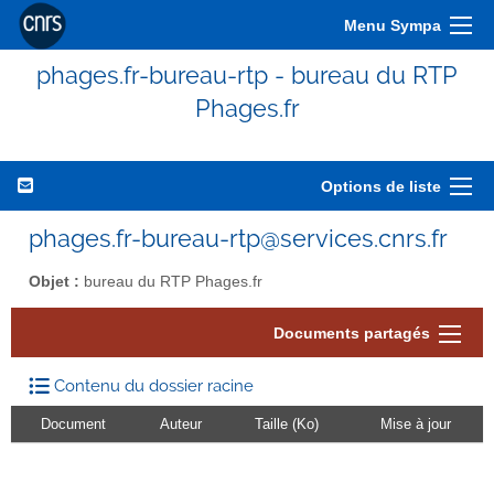
Menu Sympa
phages.fr-bureau-rtp - bureau du RTP
Phages.fr
Options de liste
phages.fr-bureau-rtp@services.cnrs.fr
Objet :
bureau du RTP Phages.fr
Documents partagés
Contenu du dossier racine
Document
Auteur
Taille (Ko)
Mise à jour