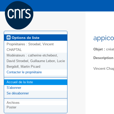
appico
Options de liste
Propriétaires :
Stroebel, Vincent
Objet :
créa
CHAPTAL
Modérateurs :
catherine etchebest,
Description
David Stroebel, Guillaume Lebon, Lucie
Bergdoll, Martin Picard
Vincent Chap
Contacter le propriétaire
Accueil de la liste
S'abonner
Se désabonner
Archives
Poster