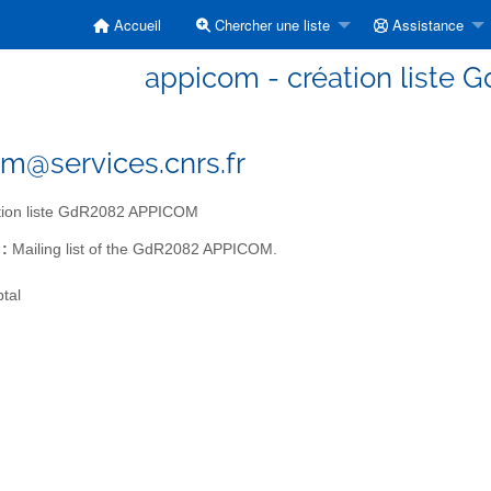
Accueil
Chercher une liste
Assistance
appicom - création liste
m@services.cnrs.fr
tion liste GdR2082 APPICOM
 :
Mailing list of the GdR2082 APPICOM.
tal