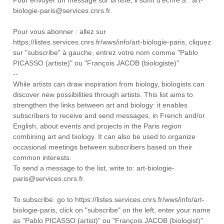
Pour envoyer un message sur la liste, il suffit d'écrire à : art-
biologie-paris@services.cnrs.fr.
Pour vous abonner : allez sur
https://listes.services.cnrs.fr/wws/info/art-biologie-paris, cliquez
sur "subscribe" à gauche, entrez votre nom comme "Pablo
PICASSO (artiste)" ou "François JACOB (biologiste)"
--
While artists can draw inspiration from biology, biologists can
discover new possibilities through artists. This list aims to
strengthen the links between art and biology: it enables
subscribers to receive and send messages, in French and/or
English, about events and projects in the Paris region
combining art and biology. It can also be used to organize
occasional meetings between subscribers based on their
common interests.
To send a message to the list, write to: art-biologie-
paris@services.cnrs.fr.
To subscribe: go to https://listes.services.cnrs.fr/wws/info/art-
biologie-paris, click on "subscribe" on the left, enter your name
as "Pablo PICASSO (artist)" ou "François JACOB (biologist)"