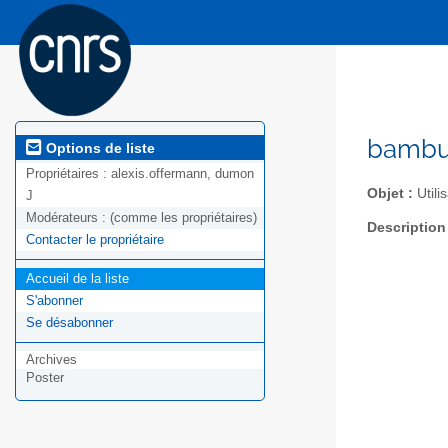
bambul
Options de liste
Propriétaires :
alexis.offermann, dumon
Objet :
Utili
J
Modérateurs :
(comme les propriétaires)
Description
Contacter le propriétaire
Accueil de la liste
S'abonner
Se désabonner
Archives
Poster