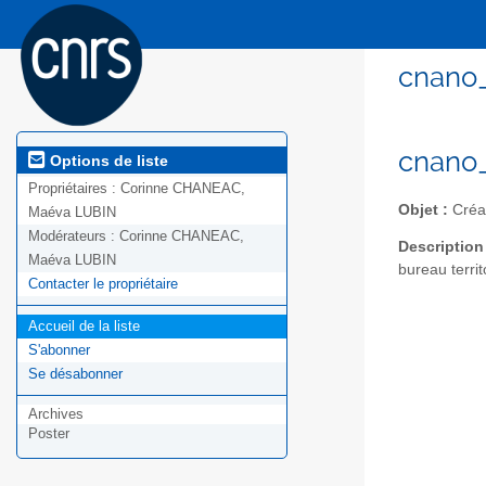
cnano_
cnano_
Options de liste
Propriétaires :
Corinne CHANEAC,
Objet :
Créat
Maéva LUBIN
Modérateurs :
Corinne CHANEAC,
Description
Maéva LUBIN
bureau territ
Contacter le propriétaire
Accueil de la liste
S'abonner
Se désabonner
Archives
Poster