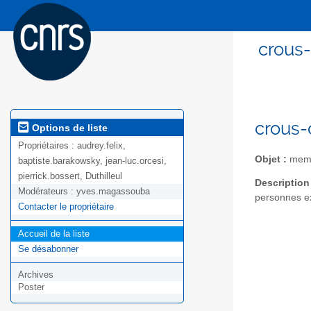
crous
crous-
Options de liste
Propriétaires :
audrey.felix,
Objet :
memb
baptiste.barakowsky, jean-luc.orcesi,
pierrick.bossert, Duthilleul
Description
Modérateurs :
yves.magassouba
personnes e
Contacter le propriétaire
Accueil de la liste
Se désabonner
Archives
Poster