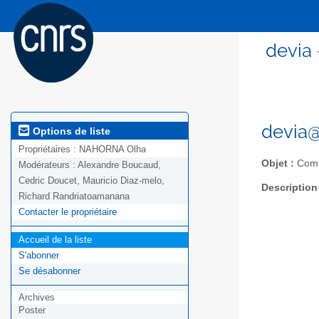
devia
devia@
Options de liste
Propriétaires :
NAHORNA Olha
Objet :
Commu
Modérateurs :
Alexandre Boucaud,
Cedric Doucet, Mauricio Diaz-melo,
Description
Richard Randriatoamanana
Contacter le propriétaire
Accueil de la liste
S'abonner
Se désabonner
Archives
Poster