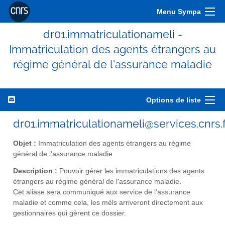
Menu Sympa
dr01.immatriculationameli -
Immatriculation des agents étrangers au
régime général de l'assurance maladie
Options de liste
dr01.immatriculationameli@services.cnrs.f
Objet :
Immatriculation des agents étrangers au régime
général de l'assurance maladie
Description :
Pouvoir gérer les immatriculations des agents
étrangers au régime général de l'assurance maladie.
Cet aliase sera communiqué aux service de l'assurance
maladie et comme cela, les méls arriveront directement aux
gestionnaires qui gèrent ce dossier.