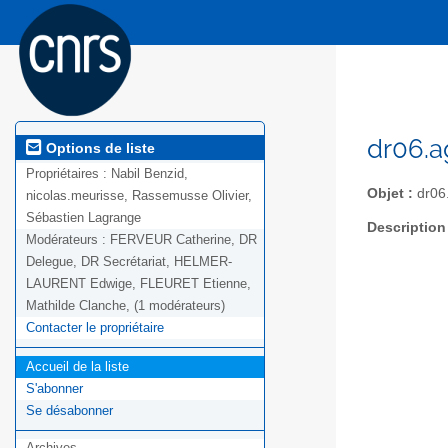
dr06.a
Options de liste
Propriétaires :
Nabil Benzid,
Objet :
dr06.
nicolas.meurisse, Rassemusse Olivier,
Sébastien Lagrange
Description
Modérateurs :
FERVEUR Catherine, DR
Delegue, DR Secrétariat, HELMER-
LAURENT Edwige, FLEURET Etienne,
Mathilde Clanche, (1 modérateurs)
Contacter le propriétaire
Accueil de la liste
S'abonner
Se désabonner
Archives