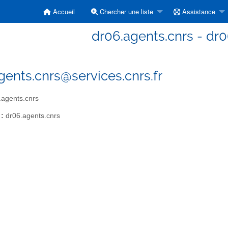
Accueil
Chercher une liste
Assistance
dr06.agents.cnrs - dr0
gents.cnrs@services.cnrs.fr
agents.cnrs
 :
dr06.agents.cnrs