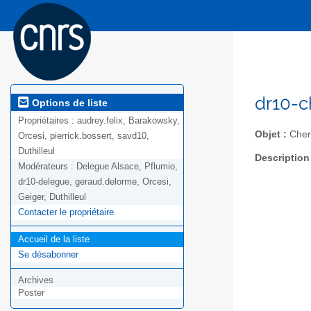
dr10-c
Options de liste
Propriétaires :
audrey.felix, Barakowsky,
Objet :
Cher
Orcesi, pierrick.bossert, savd10,
Duthilleul
Description
Modérateurs :
Delegue Alsace, Pflumio,
dr10-delegue, geraud.delorme, Orcesi,
Geiger, Duthilleul
Contacter le propriétaire
Accueil de la liste
Se désabonner
Archives
Poster