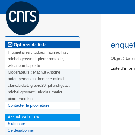
enquet
Options de liste
Propriétaires :
tudoux, laurine.thizy,
Objet :
La vi
michel.grossetti, pierre.merckle,
wilda.jean-baptiste
Liste d'info
Modérateurs :
Machut Antoine,
anton.perdoncin, beatrice.milard,
claire.bidart, gfavre29, julien.figeac,
michel.grossetti, nicolas.mariot,
pierre.merckle
Contacter le propriétaire
Accueil de la liste
S'abonner
Se désabonner