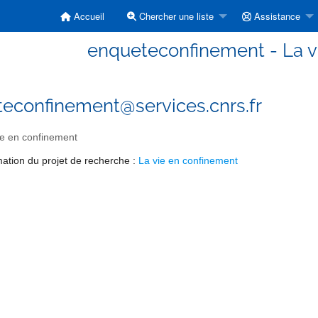
Accueil
Chercher une liste
Assistance
enqueteconfinement - La v
econfinement@services.cnrs.fr
e en confinement
rmation du projet de recherche :
La vie en confinement