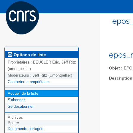
epos_
epos_r
Options de liste
Propriétaires :
BEUCLER Eric, Jeff Ritz
Objet :
EPOS 
(umontpellier)
Modérateurs :
Jeff Ritz (Umontpellier)
Description
Contacter le propriétaire
Accueil de la liste
S'abonner
Se désabonner
Archives
Poster
Documents partagés