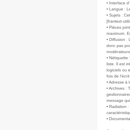
• Interface d
• Langue : Le
• Sujets : Ce
[frantext-uti
• Pièces join
maximum. En 
• Diffusion :
donc pas poss
modérateurs n
• Nétiquette
liste. Il est 
logiciels ou 
fois de l'écr
• Adresse à l
• Archives :
gestionnaires
message qui n
• Radiation :
caractéristiq
• Documentati