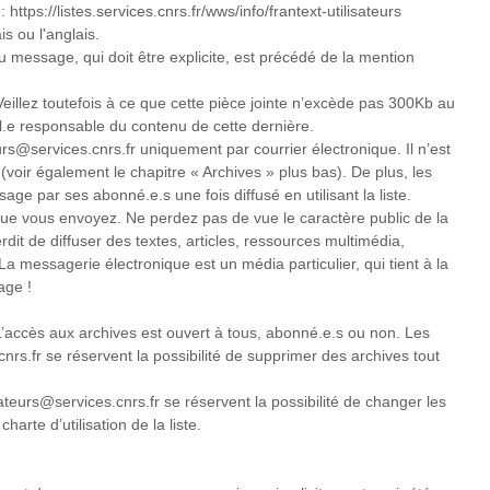
ttps://listes.services.cnrs.fr/wws/info/frantext-utilisateurs
s ou l'anglais.
du message, qui doit être explicite, est précédé de la mention
. Veillez toutefois à ce que cette pièce jointe n’excède pas 300Kb au
e responsable du contenu de cette dernière.
urs@services.cnrs.fr uniquement par courrier électronique. Il n’est
(voir également le chapitre « Archives » plus bas). De plus, les
ge par ses abonné.e.s une fois diffusé en utilisant la liste.
ue vous envoyez. Ne perdez pas de vue le caractère public de la
interdit de diffuser des textes, articles, ressources multimédia,
La messagerie électronique est un média particulier, qui tient à la
age !
 L’accès aux archives est ouvert à tous, abonné.e.s ou non. Les
.cnrs.fr se réservent la possibilité de supprimer des archives tout
isateurs@services.cnrs.fr se réservent la possibilité de changer les
arte d’utilisation de la liste.