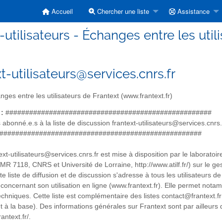
Accueil
Chercher une liste
Assistance
-utilisateurs - Échanges entre les util
t-utilisateurs@services.cnrs.fr
ges entre les utilisateurs de Frantext (www.frantext.fr)
 :
####################################################
abonné.e.s à la liste de discussion frantext-utilisateurs@services.cnrs.
###################################################
text-utilisateurs@services.cnrs.fr est mise à disposition par le laborat
MR 7118, CNRS et Université de Lorraine, http://www.atilf.fr/) sur le ge
tte liste de diffusion et de discussion s'adresse à tous les utilisateurs
 concernant son utilisation en ligne (www.frantext.fr). Elle permet not
chniques. Cette liste est complémentaire des listes contact@frantext.fr 
 la base). Des informations générales sur Frantext sont par ailleurs disp
rantext.fr/.