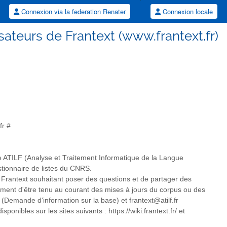
Connexion via la federation Renater
Connexion locale
isateurs de Frantext (www.frantext.fr)
fr #
oire ATILF (Analyse et Traitement Informatique de la Langue
stionnaire de listes du CNRS.
 de Frantext souhaitant poser des questions et de partager des
amment d'être tenu au courant des mises à jours du corpus ou des
(Demande d'information sur la base) et frantext@atilf.fr
onibles sur les sites suivants : https://wiki.frantext.fr/ et