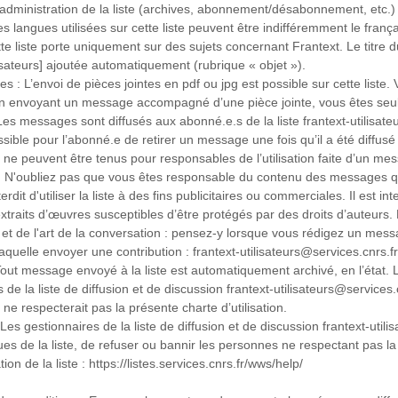
'administration de la liste (archives, abonnement/désabonnement, etc.) : h
s langues utilisées sur cette liste peuvent être indifféremment le françai
tte liste porte uniquement sur des sujets concernant Frantext. Le titre 
lisateurs] ajoutée automatiquement (rubrique « objet »).
tes : L’envoi de pièces jointes en pdf ou jpg est possible sur cette liste
envoyant un message accompagné d’une pièce jointe, vous êtes seul.
 Les messages sont diffusés aux abonné.e.s de la liste frantext-utilisate
ible pour l’abonné.e de retirer un message une fois qu’il a été diffusé 
e peuvent être tenus pour responsables de l’utilisation faite d’un messa
 : N'oubliez pas que vous êtes responsable du contenu des messages q
interdit d'utiliser la liste à des fins publicitaires ou commerciales. Il est 
extraits d’œuvres susceptibles d’être protégés par des droits d’auteurs. 
it et de l'art de la conversation : pensez-y lorsque vous rédigez un mess
aquelle envoyer une contribution : frantext-utilisateurs@services.cnrs.fr
 Tout message envoyé à la liste est automatiquement archivé, en l’état.
 de la liste de diffusion et de discussion frantext-utilisateurs@services
e respecterait pas la présente charte d’utilisation.
 Les gestionnaires de la liste de diffusion et de discussion frantext-util
ues de la liste, de refuser ou bannir les personnes ne respectant pas la ch
on de la liste : https://listes.services.cnrs.fr/wws/help/