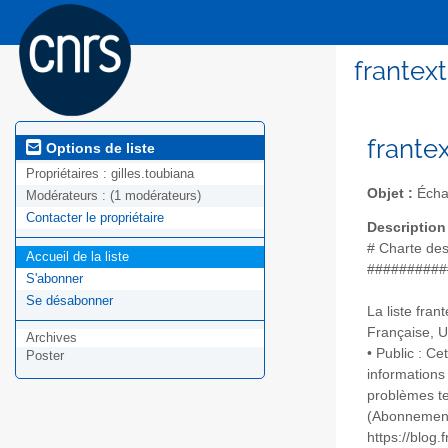
frantext
frantex
Options de liste
Propriétaires :
gilles.toubiana
Objet :
Échan
Modérateurs :
(1 modérateurs)
Contacter le propriétaire
Description
# Charte des 
Accueil de la liste
##########
S'abonner
Se désabonner
La liste fran
Française, U
Archives
• Public : Ce
Poster
informations
problèmes te
(Abonnement à
https://blog.f