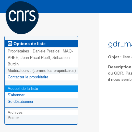
gdr_ma
Options de liste
Propriétaires :
Daniele Preziosi, MAQ-
Objet :
list
PHEE, Jean-Pacal Rueff, Sébastien
Burdin
Description
Modérateurs :
(comme les propriétaires)
du GDR, Pasc
Contacter le propriétaire
il nous sembl
Accueil de la liste
S'abonner
Se désabonner
Archives
Poster