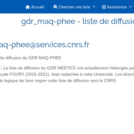
Accueil
Chercher une liste
Assistance
gdr_maq-phee - liste de diff
q-phee@services.cnrs.fr
e de diffusion du GDR MAQ-PHEE
 :
La liste de diffusion du GDR MEETICC est actuellement hébergée par l'
ale FOURY (2015-2021), était rattachée à cette Université. Les directe
e logique de faire migrer cette liste de diffusion vers le CNRS.