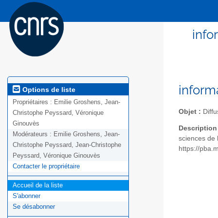
info
inform
Options de liste
Propriétaires :
Emilie Groshens, Jean-
Objet :
Diffu
Christophe Peyssard, Véronique
Ginouvès
Description
Modérateurs :
Emilie Groshens, Jean-
sciences de
Christophe Peyssard, Jean-Christophe
https://pba.
Peyssard, Véronique Ginouvès
Contacter le propriétaire
Accueil de la liste
S'abonner
Se désabonner