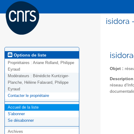
isidora 
isidor
Options de liste
Propriétaires :
Ariane Rolland, Philippe
Objet :
résea
Eyraud
Modérateurs :
Bénédicte Kuntziger-
Description
Planche, Hélène Falavard, Philippe
réseau d'Info
Eyraud
documentali
Contacter le propriétaire
Accueil de la liste
S'abonner
Se désabonner
Archives