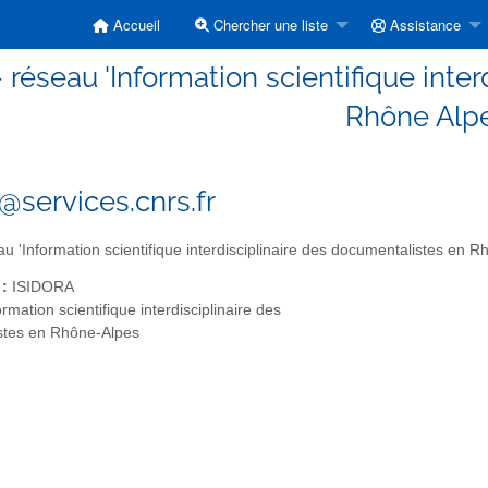
Accueil
Chercher une liste
Assistance
- réseau 'Information scientifique int
Rhône Alp
a@services.cnrs.fr
u 'Information scientifique interdisciplinaire des documentalistes en R
 :
ISIDORA
rmation scientifique interdisciplinaire des
stes en Rhône-Alpes