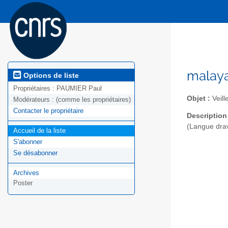
malaya
Options de liste
Propriétaires :
PAUMIER Paul
Objet :
Veill
Modérateurs :
(comme les propriétaires)
Contacter le propriétaire
Description
(Langue drav
Accueil de la liste
S'abonner
Se désabonner
Archives
Poster