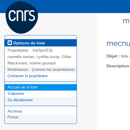
m
mecnum
Options de liste
Propriétaires :
JwOipmE1lt,
Objet :
liste
cannelle.merian, cynthia.nozay, Gilles
Marckmann, marine.gouraud
Description
Modérateurs :
(comme les propriétaires)
Contacter le propriétaire
Accueil de la liste
S'abonner
Se désabonner
Archives
Poster