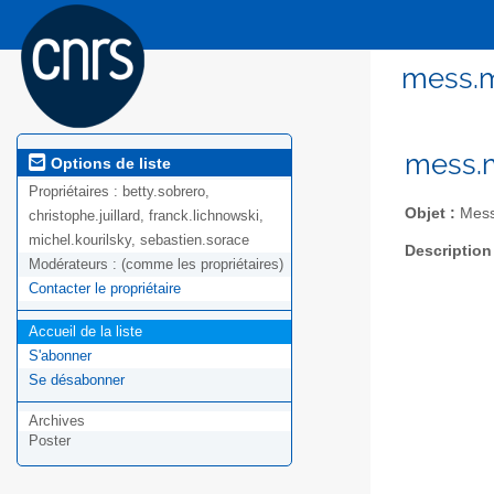
mess.m
mess.m
Options de liste
Propriétaires :
betty.sobrero,
Objet :
Mess.
christophe.juillard, franck.lichnowski,
michel.kourilsky, sebastien.sorace
Description
Modérateurs :
(comme les propriétaires)
Contacter le propriétaire
Accueil de la liste
S'abonner
Se désabonner
Archives
Poster