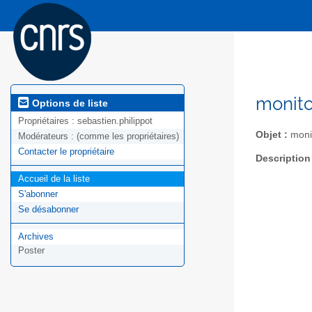
monito
Options de liste
Propriétaires :
sebastien.philippot
Objet :
monit
Modérateurs :
(comme les propriétaires)
Contacter le propriétaire
Description
Accueil de la liste
S'abonner
Se désabonner
Archives
Poster