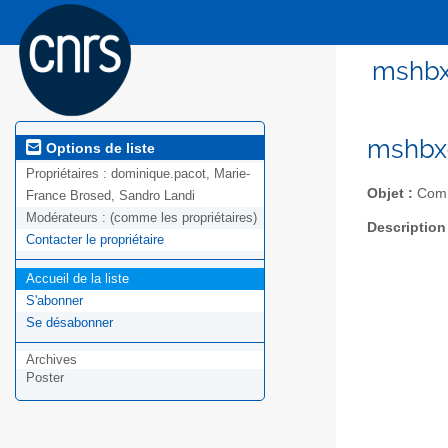
mshbx
mshbx-
Options de liste
Propriétaires :
dominique.pacot, Marie-
Objet :
Comm
France Brosed, Sandro Landi
Modérateurs :
(comme les propriétaires)
Description
Contacter le propriétaire
Accueil de la liste
S'abonner
Se désabonner
Archives
Poster