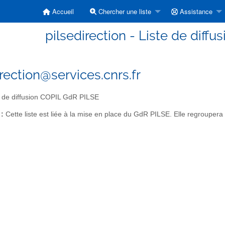
Accueil
Chercher une liste
Assistance
pilsedirection - Liste de diff
irection@services.cnrs.fr
 de diffusion COPIL GdR PILSE
 :
Cette liste est liée à la mise en place du GdR PILSE. Elle regrouper