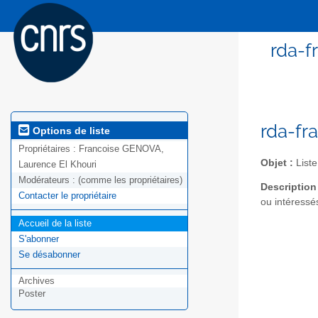
rda-f
rda-fr
Options de liste
Propriétaires :
Francoise GENOVA,
Objet :
Liste
Laurence El Khouri
Modérateurs :
(comme les propriétaires)
Description
Contacter le propriétaire
ou intéressés
Accueil de la liste
S'abonner
Se désabonner
Archives
Poster