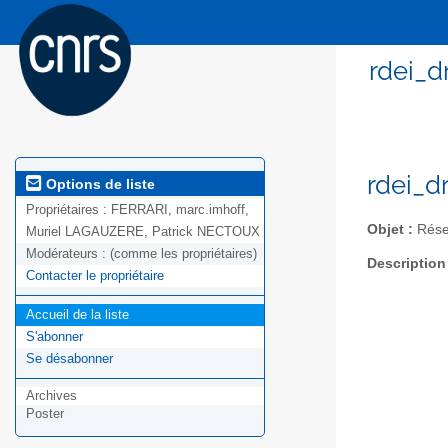
rdei_d
rdei_d
Options de liste
Propriétaires :
FERRARI, marc.imhoff,
Objet :
Résea
Muriel LAGAUZERE, Patrick NECTOUX
Modérateurs :
(comme les propriétaires)
Description
Contacter le propriétaire
Accueil de la liste
S'abonner
Se désabonner
Archives
Poster