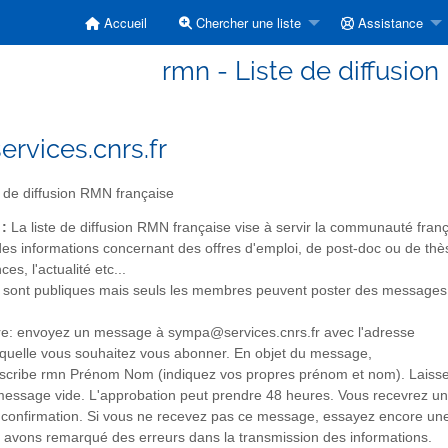
Accueil
Chercher une liste
Assistance
rmn - Liste de diffusio
rvices.cnrs.fr
 de diffusion RMN française
 :
La liste de diffusion RMN française vise à servir la communauté fra
des informations concernant des offres d'emploi, de post-doc ou de thè
es, l'actualité etc...
 sont publiques mais seuls les membres peuvent poster des messages
ire: envoyez un message à sympa@services.cnrs.fr avec l'adresse
laquelle vous souhaitez vous abonner. En objet du message,
bscribe rmn Prénom Nom (indiquez vos propres prénom et nom). Laiss
message vide. L'approbation peut prendre 48 heures. Vous recevrez un
confirmation. Si vous ne recevez pas ce message, essayez encore un
s avons remarqué des erreurs dans la transmission des informations.