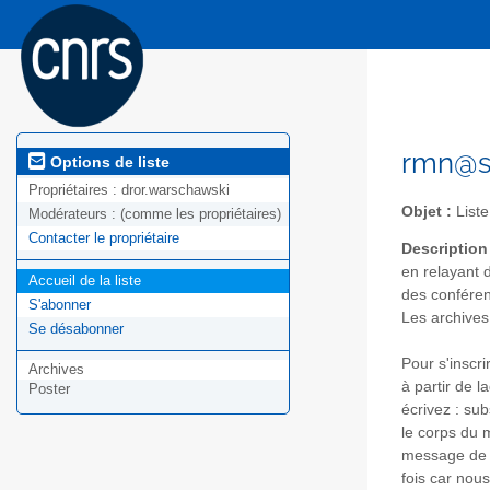
rmn@se
Options de liste
Propriétaires :
dror.warschawski
Objet :
Liste
Modérateurs :
(comme les propriétaires)
Contacter le propriétaire
Description
en relayant 
Accueil de la liste
des conférenc
S'abonner
Les archives
Se désabonner
Pour s'inscr
Archives
à partir de 
Poster
écrivez : su
le corps du 
message de 
fois car nou