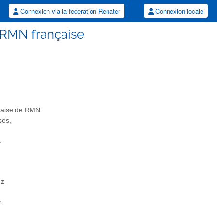
Connexion via la federation Renater
Connexion locale
n RMN française
nçaise de RMN
ses,
.
ez
e