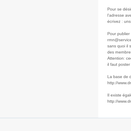
Pour se dési
l'adresse av
écrivez : un
Pour publie
rmn@services
sans quoi il 
des membres 
Attention: ce
il faut poster
La base de 
http://www.d
Il existe éga
http://www.dr