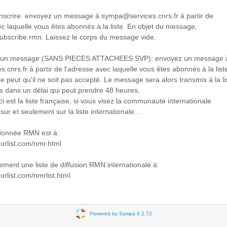
nscrire: envoyez un message à sympa@services.cnrs.fr à partir de
ec laquelle vous êtes abonnés à la liste. En objet du message,
subscribe rmn. Laissez le corps du message vide.
r un message (SANS PIECES ATTACHEES SVP): envoyez un message 
.cnrs.fr à partir de l'adresse avec laquelle vous êtes abonnés à la list
se peut qu'il ne soit pas accepté. Le message sera alors transmis à la li
dans un délai qui peut prendre 48 heures.
ci est la liste française, si vous visez la communauté internationale
 sur et seulement sur la liste internationale...
donnée RMN est à:
rorlist.com/nmr.html
lement une liste de diffusion RMN internationale à:
orlist.com/nmrlist.html
Powered by Sympa 6.2.72