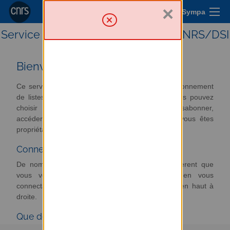
×
Menu Sympa
Service de listes de diffusion par CNRS/DSI
Bienvenue
Ce serveur vous propose un accès à votre environnement
de listes de diffusion. A partir de cette page vous pouvez
choisir vos options d'abonnement, vous désabonner,
accéder aux archives ou gérer les listes dont vous êtes
propriétaire, etc.
Connexion
De nombreuses fonctionnalités de Sympa requièrent que
vous vous authentifiiez auprès du système en vous
connectant, par le biais du formulaire du menu en haut à
droite.
Que désirez-vous faire ?